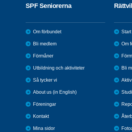
SPF Seniorerna
Rättvi
Om förbundet
Start
Bli medlem
Om f
Förmåner
Förm
Utbildning och aktiviteter
Bli 
Så tycker vi
Aktiv
About us (in English)
Stud
Föreningar
Repo
Kontakt
Återb
Mina sidor
Foto