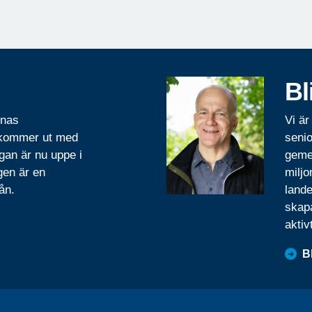
Bl
rnas
Vi är
 kommer ut med
senio
gan är nu uppe i
geme
gen är en
miljo
ån.
lande
skapa
aktiv
B