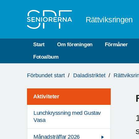
Till övergripande innehåll
Rättviksringen
Start
Om föreningen
Förmåner
Fotoalbum
Du
Förbundet start
Daladistriktet
Rättviksri
är
här:
Aktiviteter
Lunchkryssning med Gustav
Vasa
Månadsträffar 2026