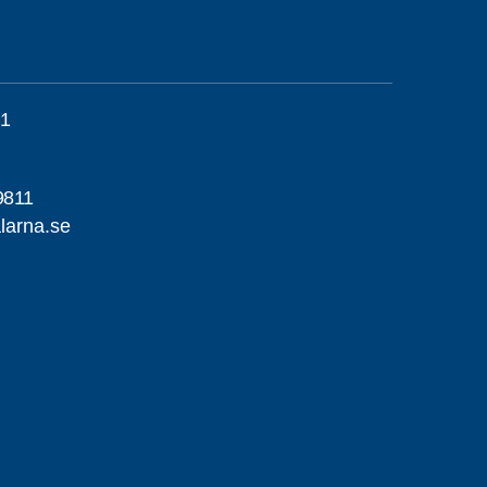
01
9811
larna.se