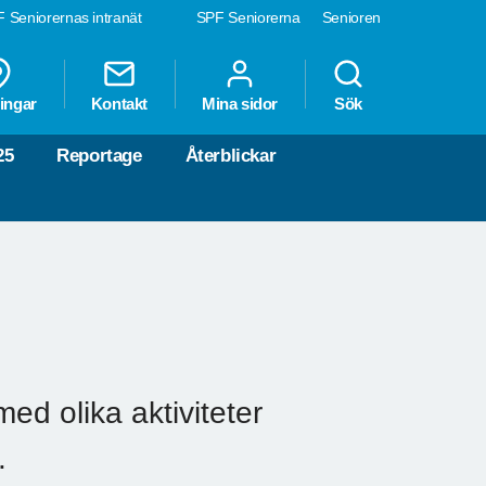
 Seniorernas intranät
SPF Seniorerna
Senioren
ingar
Kontakt
Mina sidor
Sök
25
Reportage
Återblickar
med olika aktiviteter
.