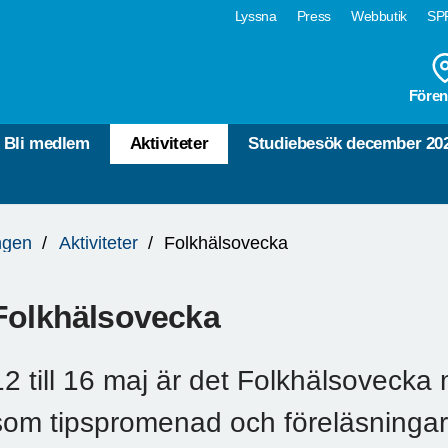
Lyssna
Press
Webbutik
SPF
Fören
Bli medlem
Aktiviteter
Studiebesök december 20
ngen
Aktiviteter
Folkhälsovecka
Folkhälsovecka
12 till 16 maj är det Folkhälsovecka 
som tipspromenad och föreläsningar