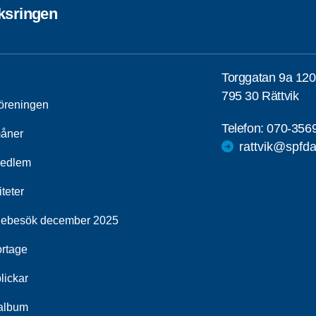
ksringen
Torggatan 9a 12
795 30 Rättvik
öreningen
Telefon:
070-356
åner
rattvik@spfda
medlem
iteter
iebesök december 2025
rtage
lickar
album