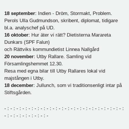
18 september
: Indien - Dröm, Stormakt, Problem.
Perols Ulla Gudmundson, skribent, diplomat, tidigare
bl.a. analyschef på UD.
16 oktober
: Hur äter vi rätt? Dietisterna Marareta
Dunkars (SPF Falun)
och Rättviks kommundietist Linnea Nallgård
20 november
: Utby Rallare. Samling vid
Församlingshemmet 12.30.
Resa med egna bilar till Utby Rallares lokal vid
majstången i Utby.
18 december
: Jullunch, som vi traditionsenligt intar på
Stiftsgården.
- : - : - : - : - : - : - : - : - : - : - : - : - : - : - : - : - : - : - : - :
- : - : - : - : - : - : - : -