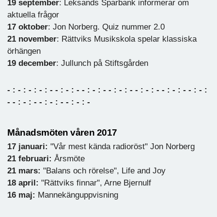
19 september
: Leksands Sparbank informerar om
aktuella frågor
17 oktober
: Jon Norberg. Quiz nummer 2.0
21 november
: Rättviks Musikskola spelar klassiska
örhängen
19 december
: Jullunch på Stiftsgården
- : - : - : - : - - : - : - - : - : - - : - : - - : - : - - : - : - - : - :
- - : - : - - : - : - - : - : -
Månadsmöten våren 2017
17 januari:
"Vår mest kända radioröst" Jon Norberg
21 februari:
Årsmöte
21 mars:
"Balans och rörelse", Life and Joy
18 april:
"Rättviks finnar", Arne Bjernulf
16 maj:
Mannekänguppvisning