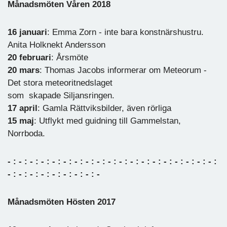
Månadsmöten Våren 2018
16 januari
: Emma Zorn - inte bara konstnärshustru.
Anita Holknekt Andersson
20 februari
: Årsmöte
20 mars
: Thomas Jacobs informerar om Meteorum -
Det stora meteoritnedslaget
som skapade Siljansringen.
17 april
: Gamla Rättviksbilder, även rörliga
15 maj
: Utflykt med guidning till Gammelstan,
Norrboda.
- : - : - : - : - : - : - : - : - : - : - : - : - : - : - : - : - : - : - :
- : - : - : - : - : - : - : - : -
Månadsmöten Hösten 2017