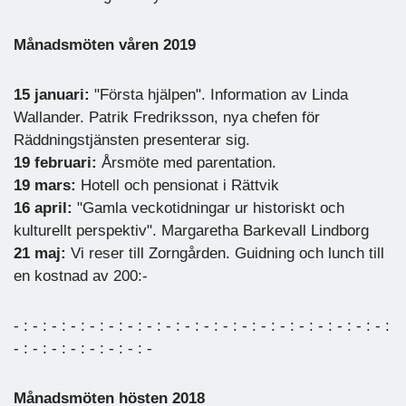
Månadsmöten våren 2019
15 januari:
"Första hjälpen". Information av Linda
Wallander. Patrik Fredriksson, nya chefen för
Räddningstjänsten presenterar sig.
19 februari:
Årsmöte med parentation.
19 mars:
Hotell och pensionat i Rättvik
16 april:
"Gamla veckotidningar ur historiskt och
kulturellt perspektiv". Margaretha Barkevall Lindborg
21 maj:
Vi reser till Zorngården. Guidning och lunch till
en kostnad av 200:-
- : - : - : - : - : - : - : - : - : - : - : - : - : - : - : - : - : - : - : - :
- : - : - : - : - : - : - : -
Månadsmöten hösten 2018