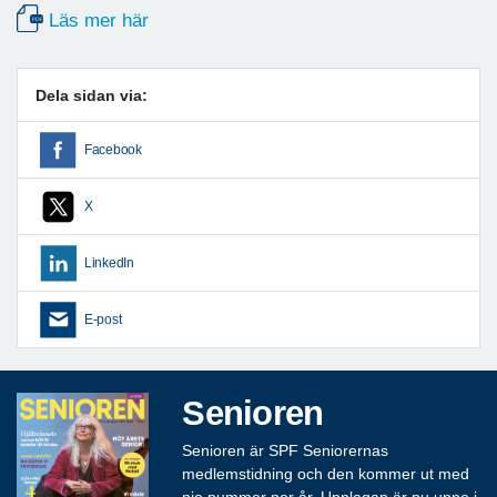
Läs mer här
Dela sidan via:
Facebook
X
LinkedIn
E-post
Senioren
Senioren är SPF Seniorernas
medlemstidning och den kommer ut med
nio nummer per år. Upplagan är nu uppe i