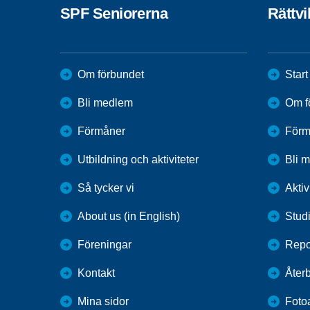
SPF Seniorerna
Rättvi
Om förbundet
Start
Bli medlem
Om f
Förmåner
Förm
Utbildning och aktiviteter
Bli 
Så tycker vi
Aktiv
About us (in English)
Stud
Föreningar
Repo
Kontakt
Återb
Mina sidor
Foto