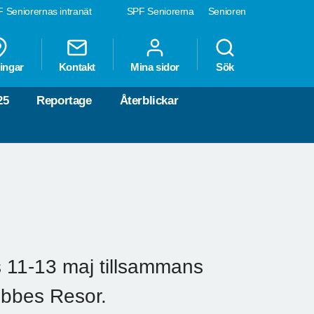
 Seniorernas intranät
SPF Seniorerna
Senioren
ingar
Kontakt
Mina sidor
Sök
25
Reportage
Återblickar
s 11-13 maj tillsammans
bbes Resor.