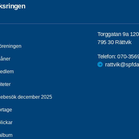
ksringen
Torggatan 9a 12
795 30 Rättvik
öreningen
Telefon:
070-356
åner
rattvik@spfda
medlem
iteter
iebesök december 2025
rtage
lickar
album