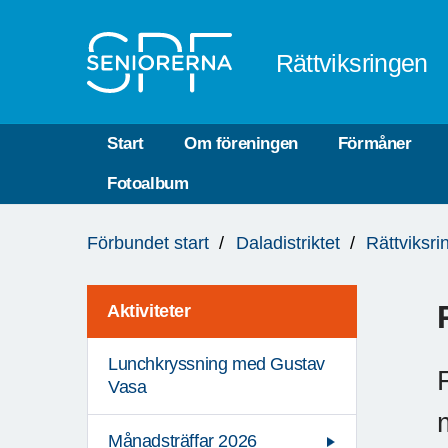
Till övergripande innehåll
Rättviksringen
Start
Om föreningen
Förmåner
Fotoalbum
Du
Förbundet start
Daladistriktet
Rättviksri
är
här:
Aktiviteter
Lunchkryssning med Gustav
Vasa
Månadsträffar 2026