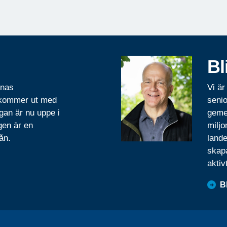
Bl
rnas
Vi är
 kommer ut med
senio
gan är nu uppe i
geme
gen är en
miljo
ån.
lande
skapa
aktiv
B