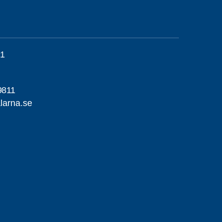
01
9811
larna.se