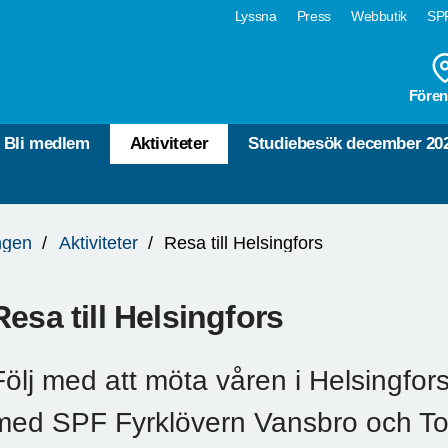
Lyssna
Press
Webbutik
SPF
Fören
Bli medlem
Aktiviteter
Studiebesök december 20
ngen
Aktiviteter
Resa till Helsingfors
Resa till Helsingfors
Följ med att möta våren i Helsingfor
med SPF Fyrklövern Vansbro och To