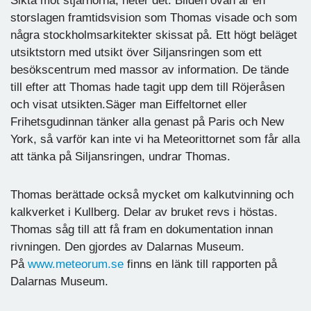
Sikta mot stjärnorna, heter det. Bilden ovan är en
storslagen framtidsvision som Thomas visade och som
några stockholmsarkitekter skissat på. Ett högt beläget
utsiktstorn med utsikt över Siljansringen som ett
besökscentrum med massor av information. De tände
till efter att Thomas hade tagit upp dem till Röjeråsen
och visat utsikten.Säger man Eiffeltornet eller
Frihetsgudinnan tänker alla genast på Paris och New
York, så varför kan inte vi ha Meteorittornet som får alla
att tänka på Siljansringen, undrar Thomas.
Thomas berättade också mycket om kalkutvinning och
kalkverket i Kullberg. Delar av bruket revs i höstas.
Thomas såg till att få fram en dokumentation innan
rivningen. Den gjordes av Dalarnas Museum.
På
www.meteorum.se
finns en länk till rapporten på
Dalarnas Museum.