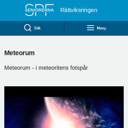
Till övergripande innehåll
Rättviksringen
Sök
Meny
Meteorum
Meteorum - i meteoritens fotspår