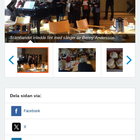
Previous
Next
Stämbandet inledde fint med sånger av Benny Andersson
Föregående
Nästa
Dela sidan via:
Facebook
X