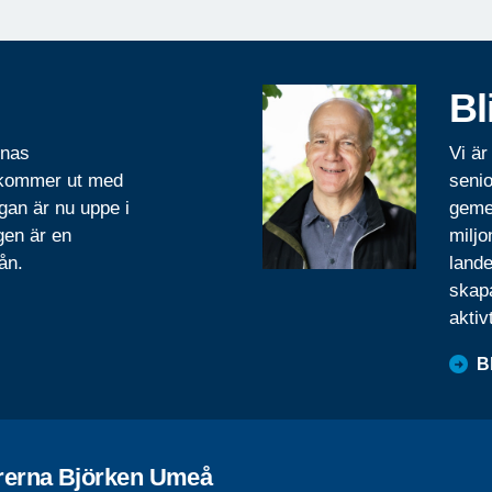
Bl
rnas
Vi är
 kommer ut med
senio
gan är nu uppe i
geme
gen är en
miljo
ån.
lande
skapa
aktiv
B
rerna Björken Umeå