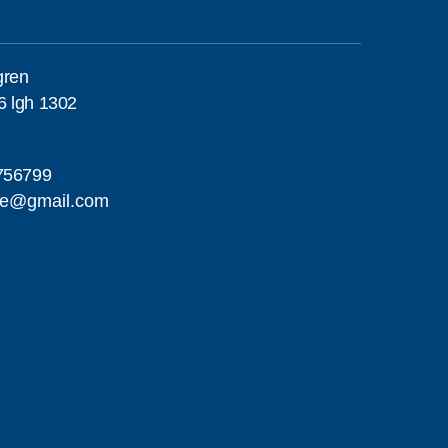
gren
6 lgh 1302
756799
me@gmail.com