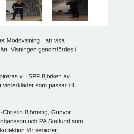
t Modevisning - att visa
 män. Visningen genomfördes i
pireras vi i SPF Björken av
vinterkläder som passar till
Christin Björnstig, Gunvor
Johansson och PA Staflund som
ollektion för seniorer.