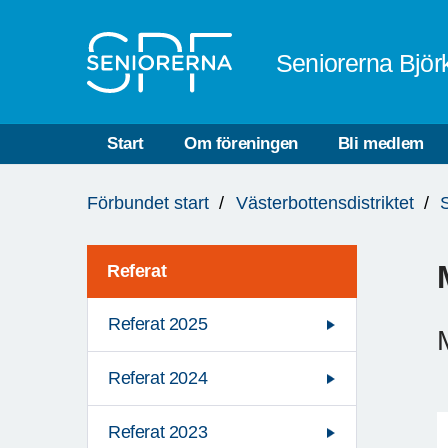
Till övergripande innehåll
Seniorerna Bjö
Start
Om föreningen
Bli medlem
Du
Förbundet start
Västerbottensdistriktet
är
här:
Referat
Referat 2025
Referat 2024
Referat 2023