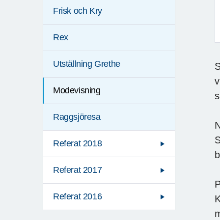
Frisk och Kry
Rex
Utställning Grethe
S
v
Modevisning
s
Raggsjöresa
N
S
Referat 2018
b
Referat 2017
P
Referat 2016
K
m