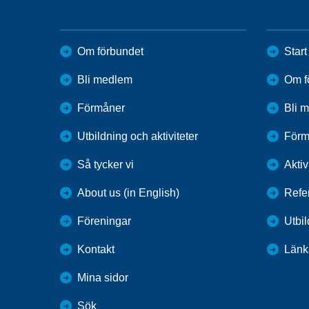
Om förbundet
Start
Bli medlem
Om f
Förmåner
Bli 
Utbildning och aktiviteter
Förm
Så tycker vi
Aktiv
About us (in English)
Refe
Föreningar
Utbi
Kontakt
Länk
Mina sidor
Sök