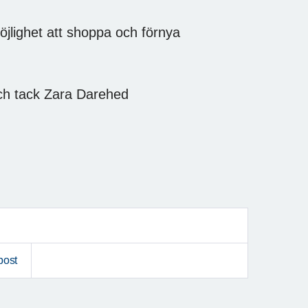
möjlighet att shoppa och förnya
 och tack Zara Darehed
post