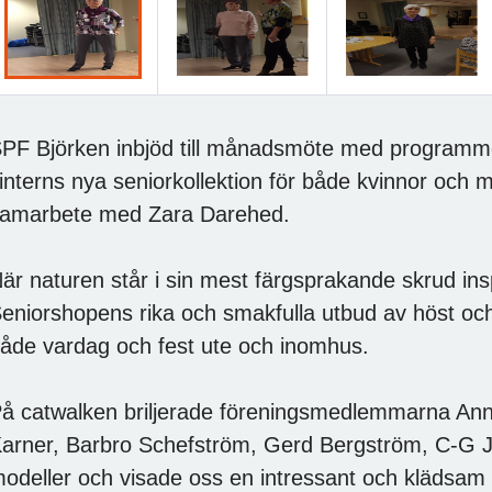
PF Björken inbjöd till månadsmöte med programme
interns nya seniorkollektion för både kvinnor och
amarbete med Zara Darehed.
är naturen står i sin mest färgsprakande skrud ins
eniorshopens rika och smakfulla utbud av höst och 
åde vardag och fest ute och inomhus.
å catwalken briljerade föreningsmedlemmarna Ann-
arner, Barbro Schefström, Gerd Bergström, C-G 
odeller och visade oss en intressant och klädsam k