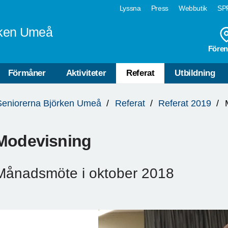
Lyssna
Press
Webbutik
SPF
rken Umeå
Fören
Förmåner
Aktiviteter
Referat
Utbildning
Seniorerna Björken Umeå
Referat
Referat 2019
Modevisning
Månadsmöte i oktober 2018