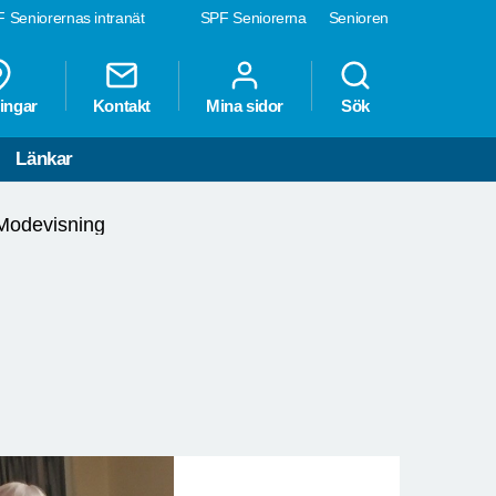
 Seniorernas intranät
SPF Seniorerna
Senioren
ingar
Kontakt
Mina sidor
Sök
Länkar
Modevisning