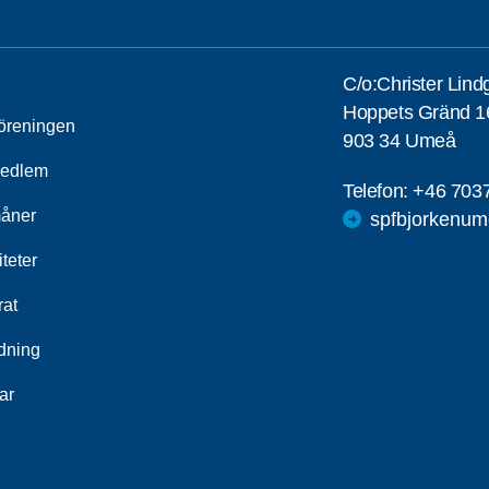
C/o:Christer Lind
Hoppets Gränd 1
öreningen
903 34 Umeå
medlem
Telefon:
+46 703
åner
spfbjorkenu
iteter
rat
ldning
ar