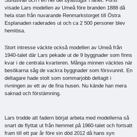
Sundsvall och i en hel del byastugor i länet. Först
visade Lars modellen av Umeå före branden 1888 då
hela stan från nuvarande Renmarkstorget till Östra
Esplanaden raderades ut och ca 2 500 personer blev
hemlösa.
Stort intresse väckte också modellen av Umeå från
1940-talet där Lars pekade ut de 9 byggnader som finns
kvar i de centrala kvarteren. Många minnen väcktes när
besökarna såg de vackra byggnader som försvunnit. En
deltagare hade stolt som sommarjobb deltagit i
rivningen av ett av de fina husen. Nu kände han mera
saknad och förstämning.
Lars trodde att fadern börjat arbeta med modellerna så
snart de flyttat ut från hemmet på 1960-talet och fortsatt
fram till ett par år före sin död 2012 då hans syn