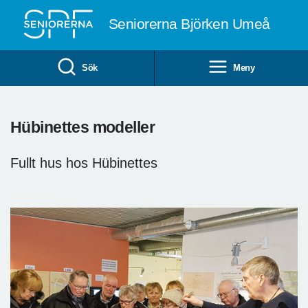
Till övergripande innehåll
Seniorerna Björken Umeå
Sök
Meny
Hübinettes modeller
Fullt hus hos Hübinettes