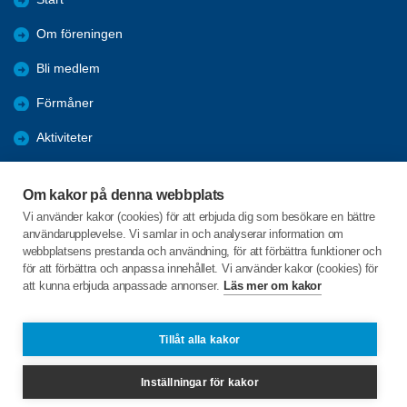
Om föreningen
Bli medlem
Förmåner
Aktiviteter
Referat
Om kakor på denna webbplats
Utbildning
Vi använder kakor (cookies) för att erbjuda dig som besökare en bättre
användarupplevelse. Vi samlar in och analyserar information om
Länkar
webbplatsens prestanda och användning, för att förbättra funktioner och
för att förbättra och anpassa innehållet. Vi använder kakor (cookies) för
att kunna erbjuda anpassade annonser.
Läs mer om kakor
C/o:Christer Lindgren
Hoppets Gränd 16 lgh 1302
903 34 Umeå
Tillåt alla kakor
Telefon:
+46 703756799
Inställningar för kakor
spfbjorkenume@gmail.com