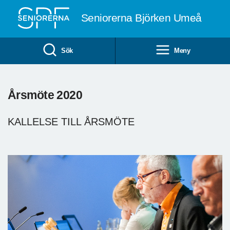
Till övergripande innehåll
Seniorerna Björken Umeå
Sök
Meny
Årsmöte 2020
KALLELSE TILL ÅRSMÖTE