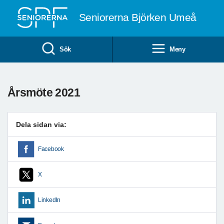
Till övergripande innehåll
Seniorerna Björken Umeå
Sök
Meny
Årsmöte 2021
Dela sidan via:
Facebook
X
LinkedIn