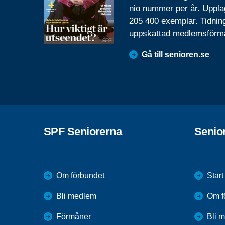
nio nummer per år. Uppla
205 400 exemplar. Tidnin
uppskattad medlemsförm
Gå till senioren.se
SPF Seniorerna
Senio
Om förbundet
Start
Bli medlem
Om f
Förmåner
Bli 