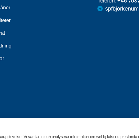
Telefon:
+46 703
åner
spfbjorkenu
iteter
rat
ldning
ar
darupplevelse. Vi samlar in och analyserar information om webbplatsens prestanda