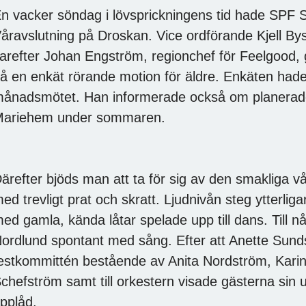
n vacker söndag i lövsprickningens tid hade SPF S
åravslutning på Droskan. Vice ordförande Kjell 
arefter Johan Engström, regionchef för Feelgood,
å en enkät rörande motion för äldre. Enkäten hade 
ånadsmötet. Han informerade också om planerade 
ariehem under sommaren.
ärefter bjöds man att ta för sig av den smakliga v
ed trevligt prat och skratt. Ljudnivån steg ytterliga
ed gamla, kända låtar spelade upp till dans. Till 
ordlund spontant med sång. Efter att Anette Sundstr
estkommittén bestående av Anita Nordström, Kari
chefström samt till orkestern visade gästerna sin
pplåd.