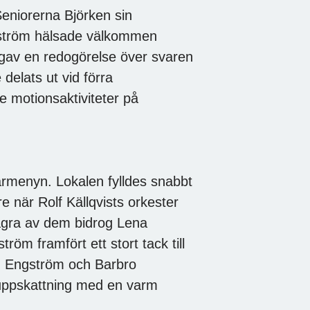
eniorerna Björken sin
Byström hälsade välkommen
 gav en redogörelse över svaren
delats ut vid förra
motionsaktiviteter på
årmenyn. Lokalen fylldes snabbt
re när Rolf Källqvists orkester
några av dem bidrog Lena
öm framfört ett stort tack till
n Engström och Barbro
 uppskattning med en varm