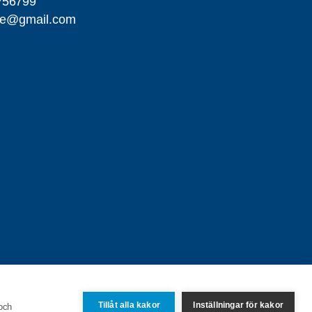
756799
me@gmail.com
Tillåt alla kakor
Inställningar för kakor
 och