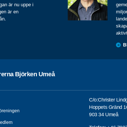
gan är nu uppe i
geme
gen är en
miljo
ån.
lande
skapa
aktiv
B
rerna Björken Umeå
C/o:Christer Lind
Hoppets Gränd 1
öreningen
903 34 Umeå
medlem