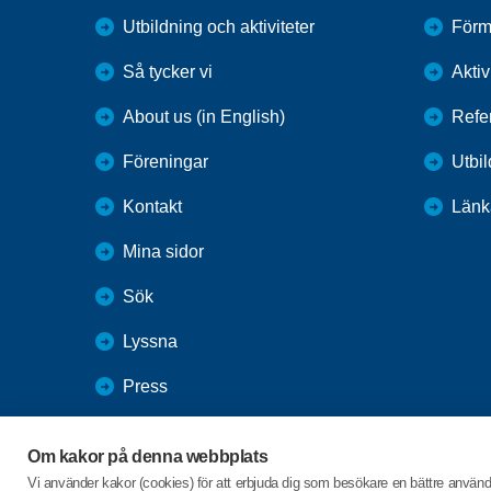
Utbildning och aktiviteter
Förm
Så tycker vi
Aktiv
About us (in English)
Refe
Föreningar
Utbi
Kontakt
Länk
Mina sidor
Sök
Lyssna
Press
Webbutik
Om kakor på denna webbplats
SPF Seniorernas intranät
Vi använder kakor (cookies) för att erbjuda dig som besökare en bättre använ