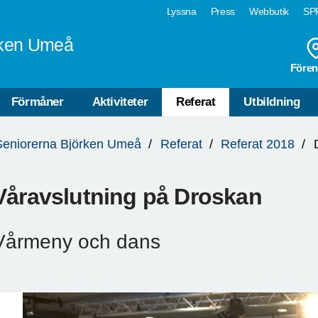
Lyssna
Press
Webbutik
SPF
rken Umeå
Fören
Förmåner
Aktiviteter
Referat
Utbildning
Seniorerna Björken Umeå
Referat
Referat 2018
Våravslutning på Droskan
Vårmeny och dans