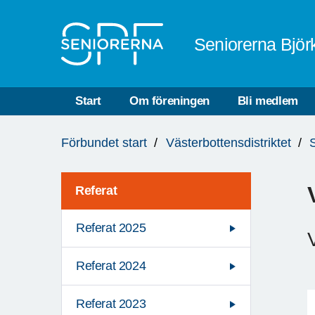
Till övergripande innehåll
Seniorerna Bjö
Start
Om föreningen
Bli medlem
Du
Förbundet start
Västerbottensdistriktet
är
här:
Referat
Referat 2025
Referat 2024
Referat 2023