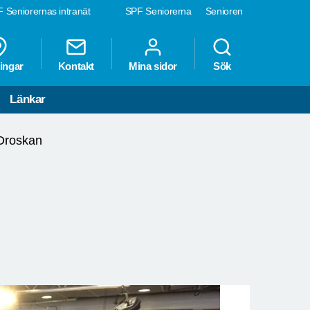
 Seniorernas intranät
SPF Seniorerna
Senioren
ingar
Kontakt
Mina sidor
Sök
Länkar
Droskan