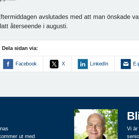
ftermiddagen avslutades med att man önskade var
latt återseende i augusti.
Dela sidan via:
Facebook
X
LinkedIn
E-
Bl
rnas
Vi är
 kommer ut med
senio