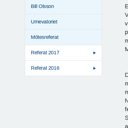
E
Bill Olsson
V
Umevatoriet
v
p
Mötesreferat
m
M
Referat 2017
Referat 2016
D
m
m
N
f
S
a