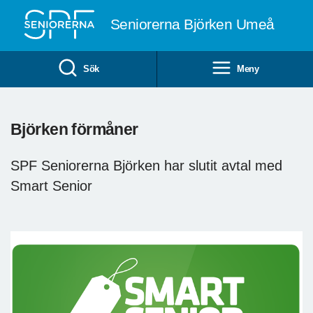
Till övergripande innehåll
Seniorerna Björken Umeå
Sök
Meny
Björken förmåner
SPF Seniorerna Björken har slutit avtal med
Smart Senior