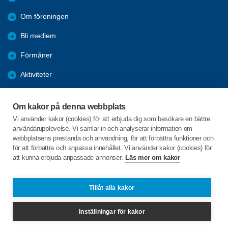
Om föreningen
Bli medlem
Förmåner
Aktiviteter
Referat
Om kakor på denna webbplats
Utbildning
Vi använder kakor (cookies) för att erbjuda dig som besökare en bättre
användarupplevelse. Vi samlar in och analyserar information om
Länkar
webbplatsens prestanda och användning, för att förbättra funktioner och
för att förbättra och anpassa innehållet. Vi använder kakor (cookies) för
att kunna erbjuda anpassade annonser.
Läs mer om kakor
C/o:Christer Lindgren
Hoppets Gränd 16 lgh 1302
903 34 Umeå
Tillåt alla kakor
Telefon:
+46 703756799
Inställningar för kakor
spfbjorkenume@gmail.com