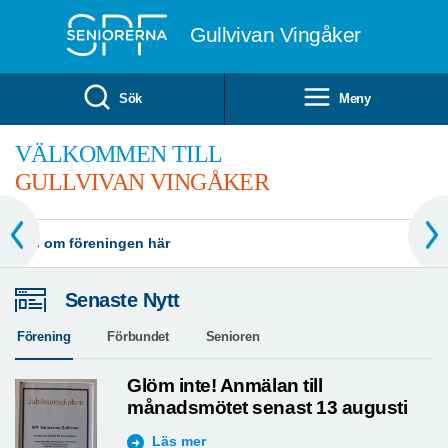
Till övergripande innehåll
Gullvivan Vingåker
Sök
Meny
VÄLKOMMEN TILL
GULLVIVAN VINGÅKER
Läs om föreningen här
Senaste Nytt
Förening
Förbundet
Senioren
Glöm inte! Anmälan till
månadsmötet senast 13 augusti
Läs mer