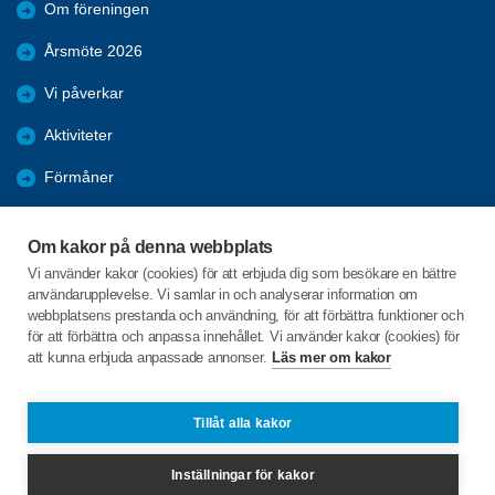
Om föreningen
Årsmöte 2026
Vi påverkar
Aktiviteter
Förmåner
Bli medlem
Om kakor på denna webbplats
Dataskydd
Vi använder kakor (cookies) för att erbjuda dig som besökare en bättre
användarupplevelse. Vi samlar in och analyserar information om
Bildgalleri
webbplatsens prestanda och användning, för att förbättra funktioner och
för att förbättra och anpassa innehållet. Vi använder kakor (cookies) för
att kunna erbjuda anpassade annonser.
Läs mer om kakor
C/o:Margareta Karlsson
Skyttegatan 5
643 33 Vingåker
Tillåt alla kakor
Telefon:
0706846260
Inställningar för kakor
gullordf@googlegroups.com