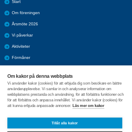
Start
Om föreningen
Årsmöte 2026
Vi påverkar
Aktiviteter
Förmåner
Bli medlem
Om kakor på denna webbplats
Dataskydd
Vi använder kakor (cookies) för att erbjuda dig som besökare en bättre
användarupplevelse. Vi samlar in och analyserar information om
Bildgalleri
webbplatsens prestanda och användning, för att förbättra funktioner och
för att förbättra och anpassa innehållet. Vi använder kakor (cookies) för
att kunna erbjuda anpassade annonser.
Läs mer om kakor
C/o:Margareta Karlsson
Skyttegatan 5
643 33 Vingåker
Tillåt alla kakor