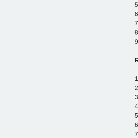
5
6
7
8
9
R
1
2
3
4
5
6
7