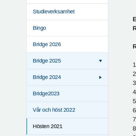
Studieverksamhet
E
R
Bingo
Bridge 2026
R
Bridge 2025
1
2
Bridge 2024
3
4
Bridge2023
5
6
Vår och höst 2022
7
Hösten 2021
8