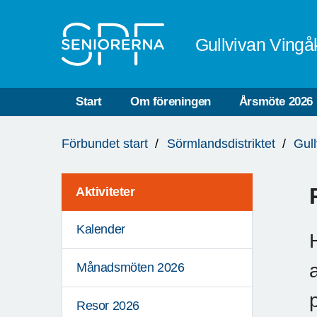
Till övergripande innehåll
Gullvivan Vingå
Start
Om föreningen
Årsmöte 2026
Du
Förbundet start
Sörmlandsdistriktet
Gul
är
här:
Aktiviteter
Kalender
Månadsmöten 2026
Resor 2026