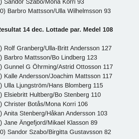
) Sandor Szabo/Mona Korri 93
0) Barbro Mattsson/Ulla Wilhelmsson 93
esultat 14 dec. Lottade par. Medel 108
) Rolf Granberg/Ulla-Britt Andersson 127
) Barbro Mattsson/Bo Lindberg 123
) Gunnel G Öhrming/Astrid Ottosson 117
) Kalle Andersson/Joachim Mattsson 117
) Ulla Ljungström/Hans Blomberg 115
) Elsiebritt Hultberg/Bo Stenberg 110
) Christer Botås/Mona Korri 106
) Anita Stenberg/Håkan Andersson 103
) Jane Ängefjord/Mikael Klasson 89
0) Sandor Szabo/Birgitta Gustavsson 82