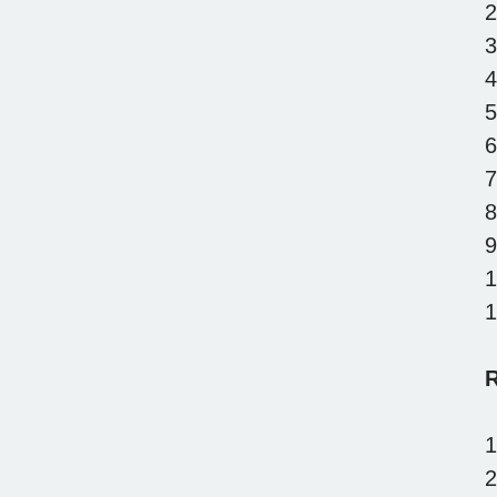
2
3
4
5
6
7
8
9
1
1
R
1
2