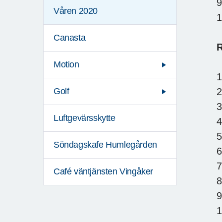
9
Våren 2020
1
Canasta
R
Motion
1
2
Golf
3
Luftgevärsskytte
4
5
Söndagskafe Humlegården
6
7
Café väntjänsten Vingåker
8
9
1