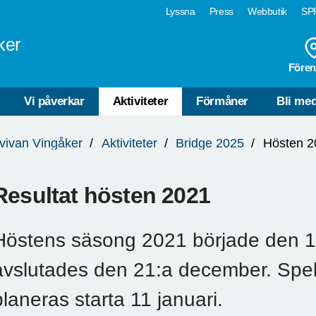
Lyssna
Press
Webbutik
SPF
ker
Fören
Vi påverkar
Aktiviteter
Förmåner
Bli me
lvivan Vingåker
Aktiviteter
Bridge 2025
Hösten 2
Resultat hösten 2021
Höstens säsong 2021 började den 
avslutades den 21:a december. Spel
planeras starta 11 januari.