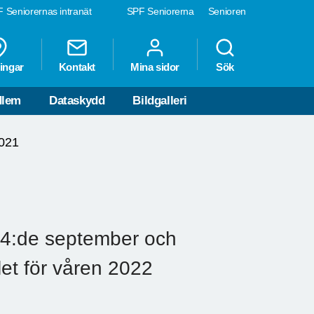
 Seniorernas intranät
SPF Seniorerna
Senioren
ingar
Kontakt
Mina sidor
Sök
dlem
Dataskydd
Bildgalleri
021
14:de september och
et för våren 2022