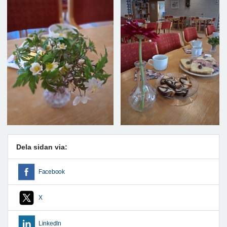
Dela sidan via:
Facebook
X
LinkedIn