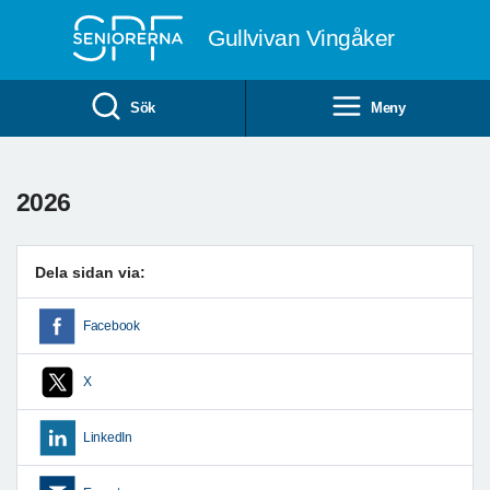
Till övergripande innehåll
Gullvivan Vingåker
Sök
Meny
2026
Dela sidan via:
Facebook
X
LinkedIn