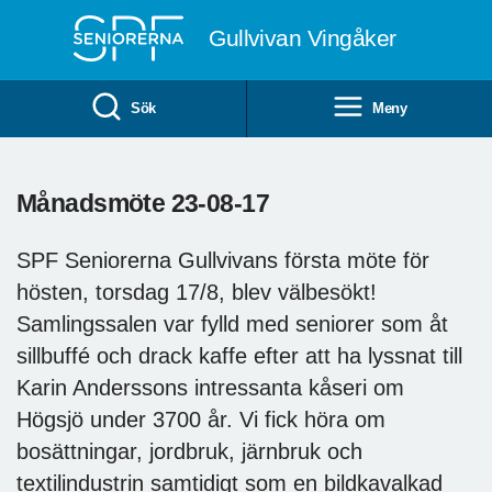
Till övergripande innehåll
Gullvivan Vingåker
Sök
Meny
Månadsmöte 23-08-17
SPF Seniorerna Gullvivans första möte för
hösten, torsdag 17/8, blev välbesökt!
Samlingssalen var fylld med seniorer som åt
sillbuffé och drack kaffe efter att ha lyssnat till
Karin Anderssons intressanta kåseri om
Högsjö under 3700 år. Vi fick höra om
bosättningar, jordbruk, järnbruk och
textilindustrin samtidigt som en bildkavalkad