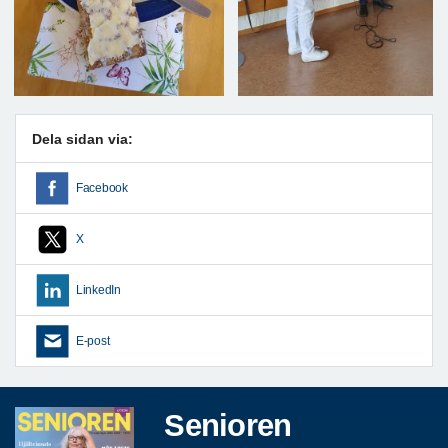
Dela sidan via:
Facebook
X
LinkedIn
E-post
Senioren