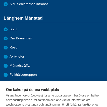
SPF Seniorernas intranät
Länghem Månstad
Start
Om föreningen
Resor
Aktiviteter
Månadsträffar
Folkhälsogruppen
Bli medlem
Om kakor på denna webbplats
Länkar
Vi använder kakor (cookies) för att erbjuda dig som besökare en bättre
användarupplevelse. Vi samlar in och analyserar information om
Förmåner
webbplatsens prestanda och användning, för att förbättra funktioner och