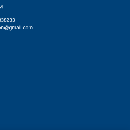
M
838233
son@gmail.com