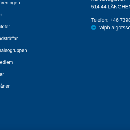
öreningen
514 44 LÄNGHE
r
Telefon:
+46 739
iteter
ralph.algots
dsträffar
hälsogruppen
medlem
ar
åner