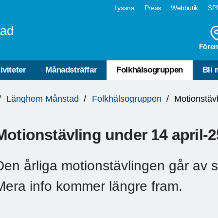
Lyssna
Press
Webbutik
SPF
tad
Fören
iviteter
Månadsträffar
Folkhälsogruppen
Bli
Länghem Månstad
Folkhälsogruppen
Motionstäv
Motionstävling under 14 april-
Den årliga motionstävlingen går av 
Mera info kommer längre fram.