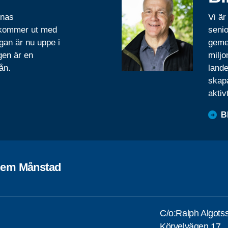
rnas
Vi är
 kommer ut med
senio
gan är nu uppe i
geme
gen är en
miljo
ån.
lande
skapa
aktiv
B
em Månstad
C/o:Ralph Algots
Körvelvägen 17