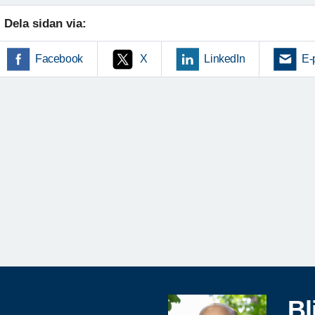
Dela sidan via:
Facebook
X
LinkedIn
E-
Bl