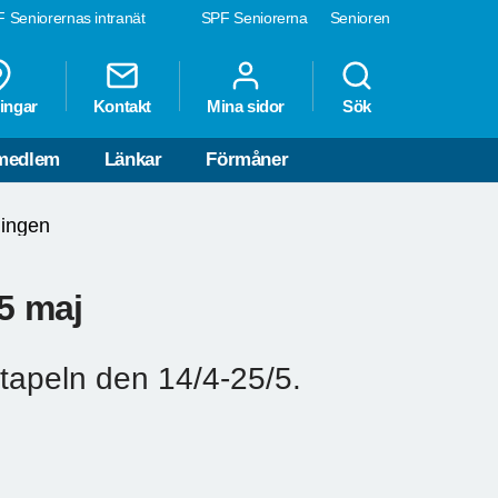
 Seniorernas intranät
SPF Seniorerna
Senioren
ingar
Kontakt
Mina sidor
Sök
 medlem
Länkar
Förmåner
lingen
25 maj
stapeln den 14/4-25/5.