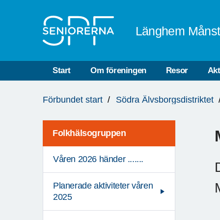
Till övergripande innehåll
Länghem Måns
Start
Om föreningen
Resor
Akt
Du
Förbundet start
Södra Älvsborgsdistriktet
är
här:
Folkhälsogruppen
Våren 2026 händer .......
Planerade aktiviteter våren
2025