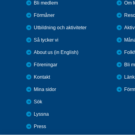
Bli medlem
Om f
Förmåner
Reso
Utbildning och aktiviteter
Aktiv
Så tycker vi
Måna
About us (in English)
Folk
Föreningar
Bli 
Kontakt
Länk
Mina sidor
Förm
Sök
Lyssna
Press