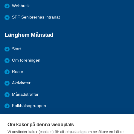
Webbutik
SPF Seniorernas intranät
Länghem Månstad
Start
Om föreningen
Resor
Aktiviteter
Månadsträffar
Folkhälsogruppen
Bli medlem
Om kakor på denna webbplats
Länkar
Vi använder kakor (cookies) för att erbjuda dig som besökare en bättre