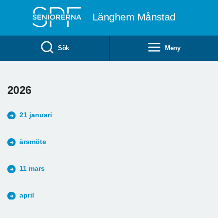
Till övergripande innehåll
Länghem Månstad
Sök
Meny
2026
21 januari
årsmöte
11 mars
april