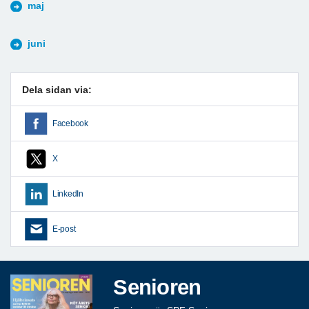
maj
juni
Dela sidan via:
Facebook
X
LinkedIn
E-post
Senioren