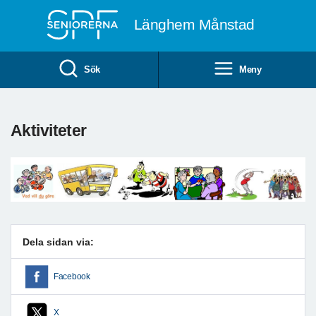
Till övergripande innehåll
Länghem Månstad
Sök
Meny
Aktiviteter
Dela sidan via:
Facebook
X