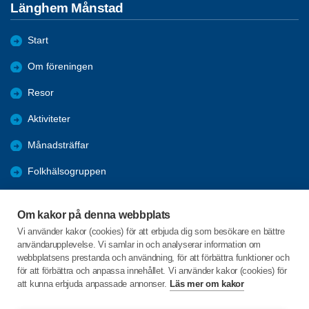
Länghem Månstad
Start
Om föreningen
Resor
Aktiviteter
Månadsträffar
Folkhälsogruppen
Bli medlem
Om kakor på denna webbplats
Länkar
Vi använder kakor (cookies) för att erbjuda dig som besökare en bättre
användarupplevelse. Vi samlar in och analyserar information om
Förmåner
webbplatsens prestanda och användning, för att förbättra funktioner och
för att förbättra och anpassa innehållet. Vi använder kakor (cookies) för
att kunna erbjuda anpassade annonser.
Läs mer om kakor
C/o:Ralph Algotsson
Körvelvägen 17