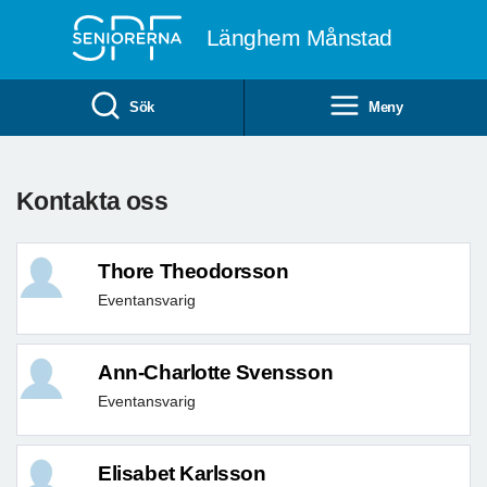
Till övergripande innehåll
Länghem Månstad
Sök
Meny
Kontakta oss
Thore Theodorsson
Eventansvarig
Ann-Charlotte Svensson
Eventansvarig
Elisabet Karlsson