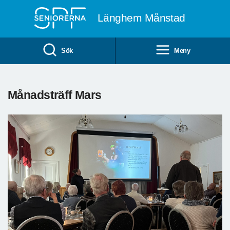
Till övergripande innehåll
Länghem Månstad
Sök
Meny
Månadsträff Mars