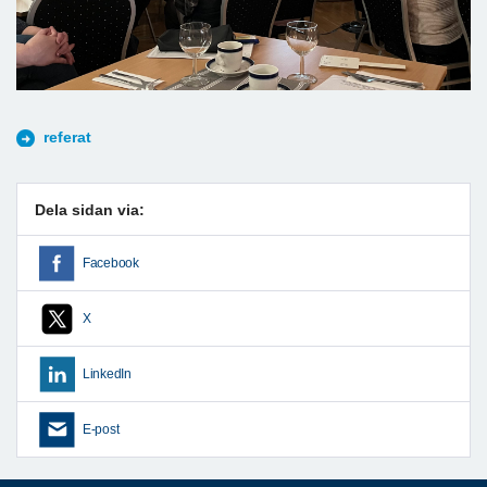
referat
Dela sidan via:
Facebook
X
LinkedIn
E-post