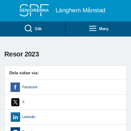
Till övergripande innehåll
Länghem Månstad
Sök
Meny
Resor 2023
Dela sidan via:
Facebook
X
LinkedIn