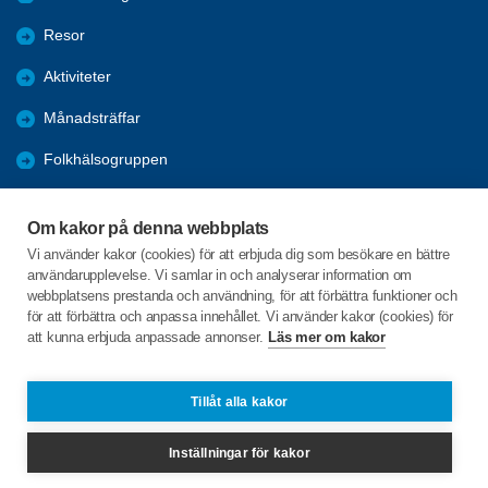
Resor
Aktiviteter
Månadsträffar
Folkhälsogruppen
Bli medlem
Om kakor på denna webbplats
Länkar
Vi använder kakor (cookies) för att erbjuda dig som besökare en bättre
användarupplevelse. Vi samlar in och analyserar information om
Förmåner
webbplatsens prestanda och användning, för att förbättra funktioner och
för att förbättra och anpassa innehållet. Vi använder kakor (cookies) för
att kunna erbjuda anpassade annonser.
Läs mer om kakor
C/o:Ralph Algotsson
Körvelvägen 17
514 44 LÄNGHEM
Tillåt alla kakor
Telefon:
+46 739838233
Inställningar för kakor
ralph.algotsson@gmail.com