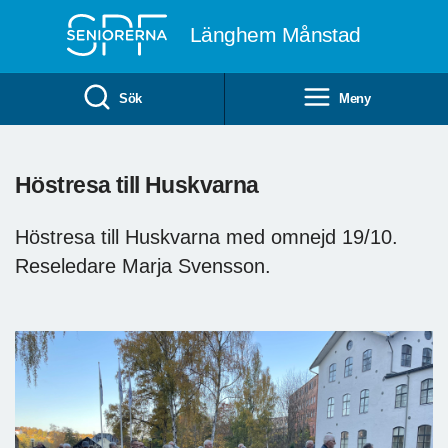
Till övergripande innehåll
Länghem Månstad
Sök
Meny
Höstresa till Huskvarna
Höstresa till Huskvarna med omnejd 19/10.
Reseledare Marja Svensson.