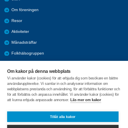
Om föreningen
Resor
Aktiviteter
Månadsträffar
Folkhälsogruppen
Bli medlem
Om kakor på denna webbplats
Länkar
Vi använder kakor (cookies) för att erbjuda dig som besökare en bättre
användarupplevelse. Vi samlar in och analyserar information om
Förmåner
webbplatsens prestanda och användning, för att förbättra funktioner och
för att förbättra och anpassa innehållet. Vi använder kakor (cookies) för
att kunna erbjuda anpassade annonser.
Läs mer om kakor
C/o:Ralph Algotsson
Körvelvägen 17
514 44 LÄNGHEM
Tillåt alla kakor
Telefon:
+46 739838233