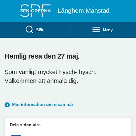
Till övergripande innehåll
Länghem Månstad
Sök
Meny
Hemlig resa den 27 maj.
Som vanligt mycket hysch- hysch.
Välkommen att anmäla dig.
Mer information om resan här
Dela sidan via: