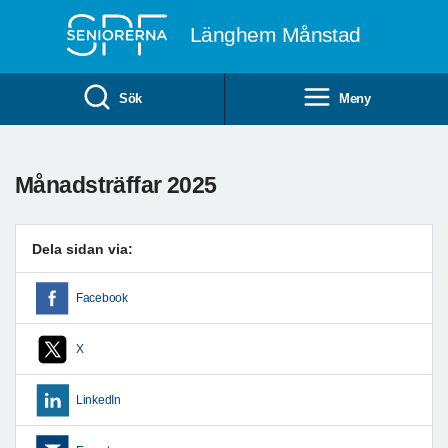
Till övergripande innehåll
Länghem Månstad
Sök
Meny
Månadsträffar 2025
Dela sidan via:
Facebook
X
LinkedIn