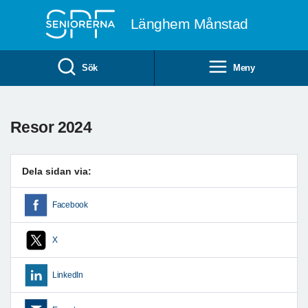
Till övergripande innehåll
Länghem Månstad
Sök
Meny
Resor 2024
Dela sidan via:
Facebook
X
LinkedIn