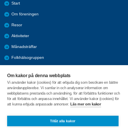
Start
Om föreningen
Resor
Aktiviteter
Månadsträffar
Folkhälsogruppen
Bli medlem
Om kakor på denna webbplats
Länkar
Vi använder kakor (cookies) för att erbjuda dig som besökare en bättre
användarupplevelse. Vi samlar in och analyserar information om
Förmåner
webbplatsens prestanda och användning, för att förbättra funktioner och
för att förbättra och anpassa innehållet. Vi använder kakor (cookies) för
att kunna erbjuda anpassade annonser.
Läs mer om kakor
C/o:Ralph Algotsson
Körvelvägen 17
514 44 LÄNGHEM
Tillåt alla kakor