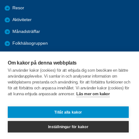
Resor
Aktiviteter
Månadsträffar
Folkhälsogruppen
Bli medlem
Om kakor på denna webbplats
Länkar
Vi använder kakor (cookies) för att erbjuda dig som besökare en bättre
användarupplevelse. Vi samlar in och analyserar information om
Förmåner
webbplatsens prestanda och användning, för att förbättra funktioner och
för att förbättra och anpassa innehållet. Vi använder kakor (cookies) för
att kunna erbjuda anpassade annonser.
Läs mer om kakor
C/o:Ralph Algotsson
Körvelvägen 17
514 44 LÄNGHEM
Tillåt alla kakor
Telefon:
+46 739838233
Inställningar för kakor
ralph.algotsson@gmail.com