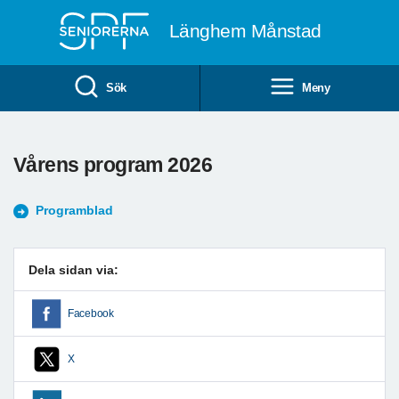
Till övergripande innehåll
Länghem Månstad
Sök
Meny
Vårens program 2026
Programblad
Dela sidan via:
Facebook
X