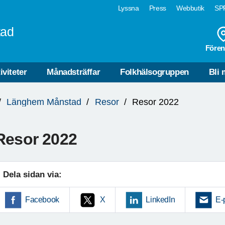
Lyssna
Press
Webbutik
SPF
tad
Fören
iviteter
Månadsträffar
Folkhälsogruppen
Bli
Länghem Månstad
Resor
Resor 2022
Resor 2022
Dela sidan via:
Facebook
X
LinkedIn
E-