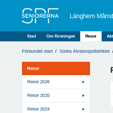
Till övergripande innehåll
Länghem Måns
Start
Om föreningen
Resor
Akt
Du
Förbundet start
Södra Älvsborgsdistriktet
är
här:
Resor
Resor 2026
Resor 2025
Resor 2024