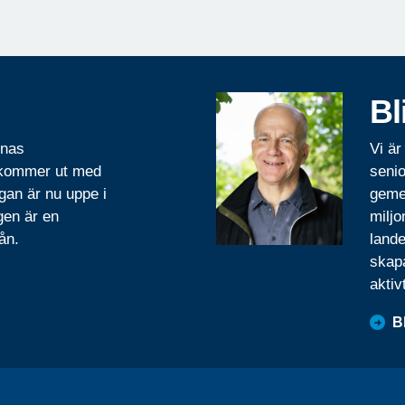
Bl
rnas
Vi är
 kommer ut med
senio
gan är nu uppe i
geme
gen är en
miljo
ån.
lande
skapa
aktiv
B