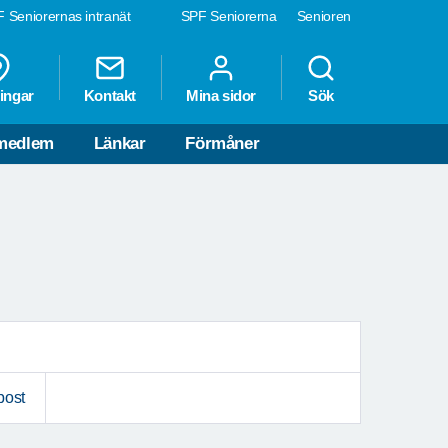
 Seniorernas intranät
SPF Seniorerna
Senioren
ingar
Kontakt
Mina sidor
Sök
 medlem
Länkar
Förmåner
post