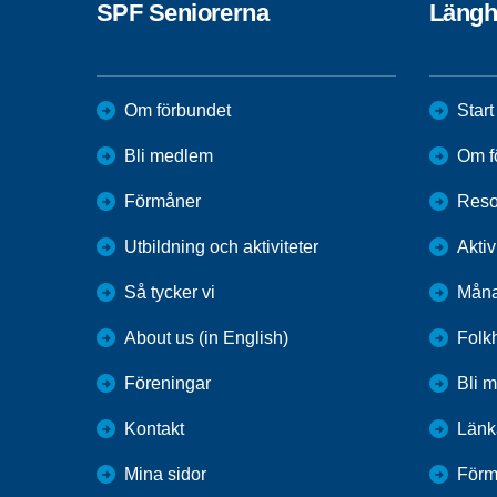
SPF Seniorerna
Längh
Om förbundet
Start
Bli medlem
Om f
Förmåner
Reso
Utbildning och aktiviteter
Aktiv
Så tycker vi
Måna
About us (in English)
Folk
Föreningar
Bli 
Kontakt
Länk
Mina sidor
Förm