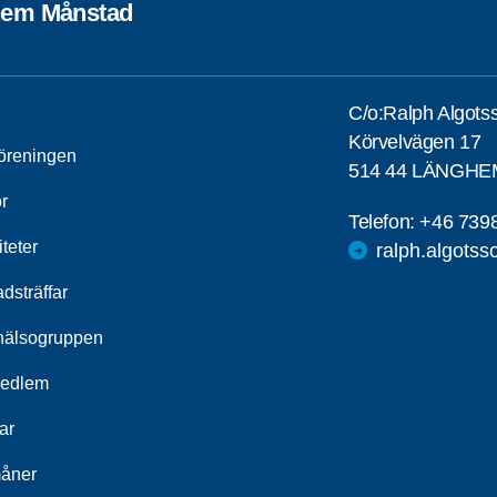
em Månstad
C/o:Ralph Algots
Körvelvägen 17
öreningen
514 44 LÄNGHE
r
Telefon:
+46 739
iteter
ralph.algots
dsträffar
hälsogruppen
medlem
ar
åner