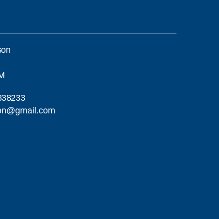
son
M
838233
son@gmail.com