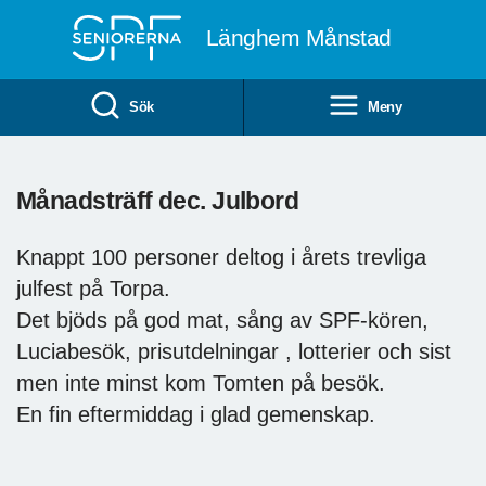
Till övergripande innehåll
Länghem Månstad
Sök
Meny
Månadsträff dec. Julbord
Knappt 100 personer deltog i årets trevliga
julfest på Torpa.
Det bjöds på god mat, sång av SPF-kören,
Luciabesök, prisutdelningar , lotterier och sist
men inte minst kom Tomten på besök.
En fin eftermiddag i glad gemenskap.