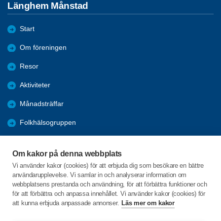
Länghem Månstad
Start
Om föreningen
Resor
Aktiviteter
Månadsträffar
Folkhälsogruppen
Bli medlem
Om kakor på denna webbplats
Länkar
Vi använder kakor (cookies) för att erbjuda dig som besökare en bättre
användarupplevelse. Vi samlar in och analyserar information om
Förmåner
webbplatsens prestanda och användning, för att förbättra funktioner och
för att förbättra och anpassa innehållet. Vi använder kakor (cookies) för
att kunna erbjuda anpassade annonser.
Läs mer om kakor
C/o:Ralph Algotsson
Körvelvägen 17