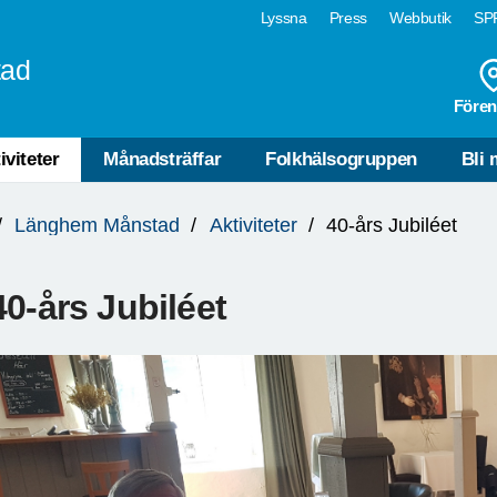
Lyssna
Press
Webbutik
SPF
tad
Fören
iviteter
Månadsträffar
Folkhälsogruppen
Bli
Länghem Månstad
Aktiviteter
40-års Jubiléet
40-års Jubiléet