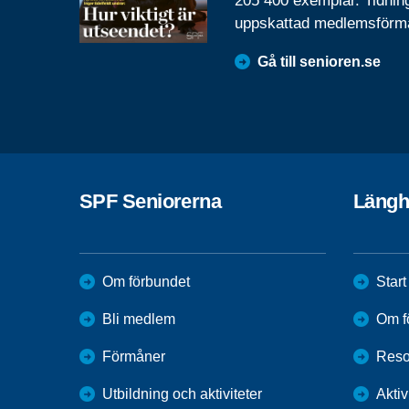
205 400 exemplar. Tidnin
uppskattad medlemsförm
Gå till senioren.se
SPF Seniorerna
Längh
Om förbundet
Start
Bli medlem
Om f
Förmåner
Reso
Utbildning och aktiviteter
Aktiv