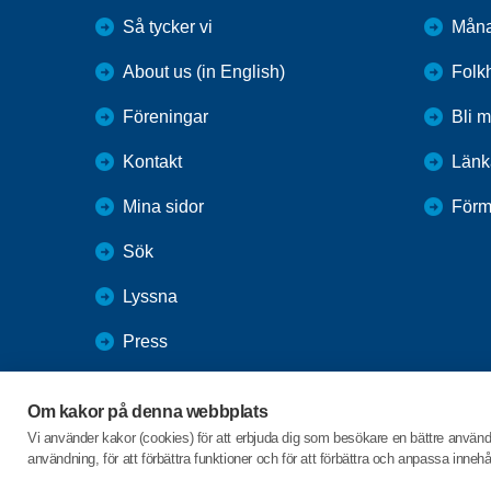
Så tycker vi
Måna
About us (in English)
Folk
Föreningar
Bli 
Kontakt
Länk
Mina sidor
Förm
Sök
Lyssna
Press
Webbutik
Om kakor på denna webbplats
SPF Seniorernas intranät
Vi använder kakor (cookies) för att erbjuda dig som besökare en bättre använ
användning, för att förbättra funktioner och för att förbättra och anpassa inne