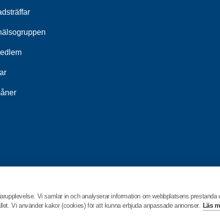
dsträffar
hälsogruppen
medlem
ar
åner
darupplevelse. Vi samlar in och analyserar information om webbplatsens prestanda
hållet. Vi använder kakor (cookies) för att kunna erbjuda anpassade annonser.
Läs m