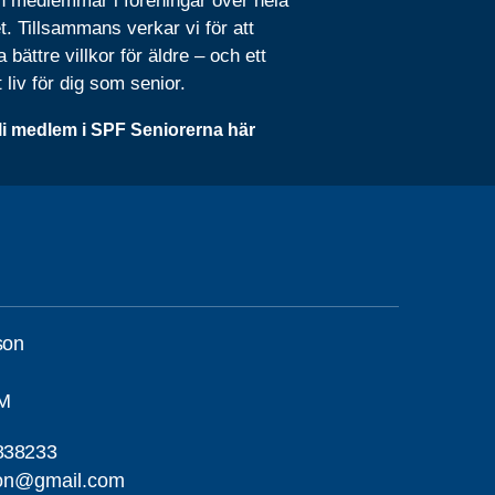
n medlemmar i föreningar över hela
t. Tillsammans verkar vi för att
 bättre villkor för äldre – och ett
t liv för dig som senior.
li medlem i SPF Seniorerna här
son
M
838233
son@gmail.com