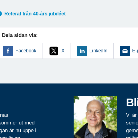
öregående
Referat från 40-års jubiléet
Dela sidan via:
Facebook
X
LinkedIn
E-
Bl
rnas
Vi är
 kommer ut med
senio
gan är nu uppe i
geme