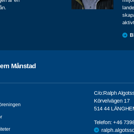
gen är en
miljo
ån.
lande
skapa
aktiv
B
em Månstad
C/o:Ralph Algots
Körvelvägen 17
öreningen
514 44 LÄNGHE
r
Telefon:
+46 739
iteter
ralph.algots