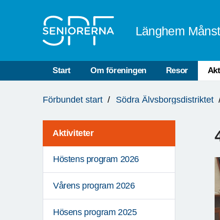
Till övergripande innehåll
Länghem Måns
Start
Om föreningen
Resor
Akt
Du
Förbundet start
Södra Älvsborgsdistriktet
är
här:
Aktiviteter
Höstens program 2026
Vårens program 2026
Hösens program 2025