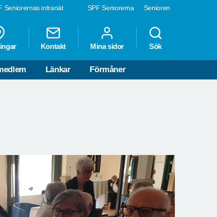
 Seniorernas intranät
SPF Seniorerna
Senioren
ingar
Kontakt
Mina sidor
Sök
 medlem
Länkar
Förmåner