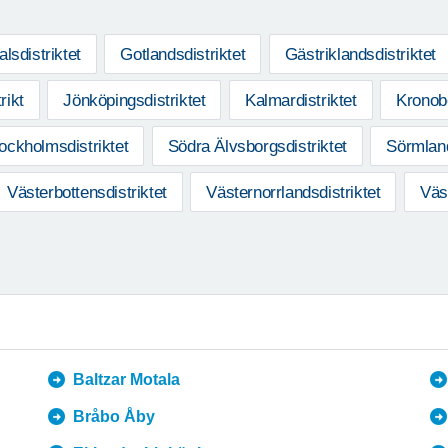
lsdistriktet
Gotlandsdistriktet
Gästriklandsdistriktet
rikt
Jönköpingsdistriktet
Kalmardistriktet
Kronobe
ockholmsdistriktet
Södra Älvsborgsdistriktet
Sörmland
Västerbottensdistriktet
Västernorrlandsdistriktet
Väs
Baltzar Motala
Bråbo Åby