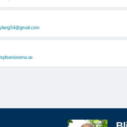
hyberg54@gmail.com
spfseniorerna.se
Bl