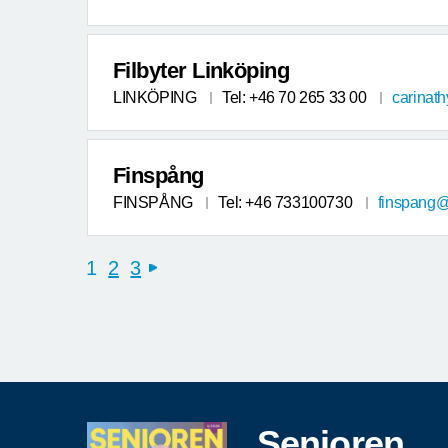
Filbyter Linköping
LINKÖPING
Tel: +46 70 265 33 00
carinat
Finspång
FINSPÅNG
Tel: +46 733100730
finspang@
1
2
3
next
Senioren