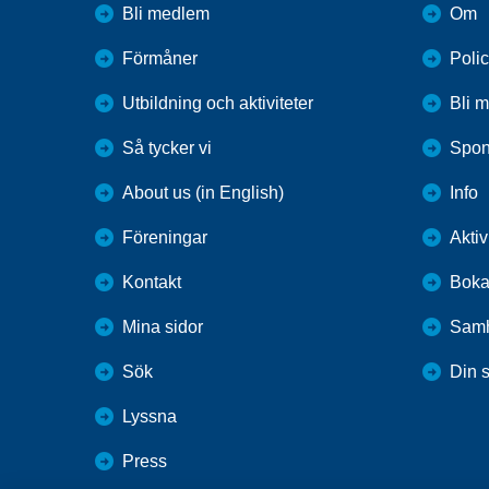
Bli medlem
Om
Förmåner
Poli
Utbildning och aktiviteter
Bli 
Så tycker vi
Spon
About us (in English)
Info
Föreningar
Aktiv
Kontakt
Boka
Mina sidor
Samh
Sök
Din 
Lyssna
Press