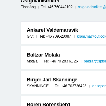
Östgötadistriktet
Finspång
Tel: +46 760442102
ostgotadistriktet
Ankaret Valdemarsvik
Gryt
Tel: +46 709528087
kram.ma@outloo
Baltzar Motala
Motala
Tel: +46 70 283 61 26
baltzar@spfse
Birger Jarl Skänninge
SKÄNNINGE
Tel: +46 703736423
ansapo
Boren Borensberg