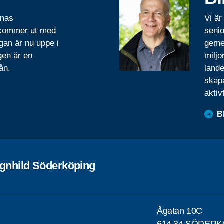
rnas
Vi är
 kommer ut med
senio
gan är nu uppe i
geme
gen är en
miljo
ån.
lande
skapa
aktiv
B
agnhild Söderköping
Ågatan 10C