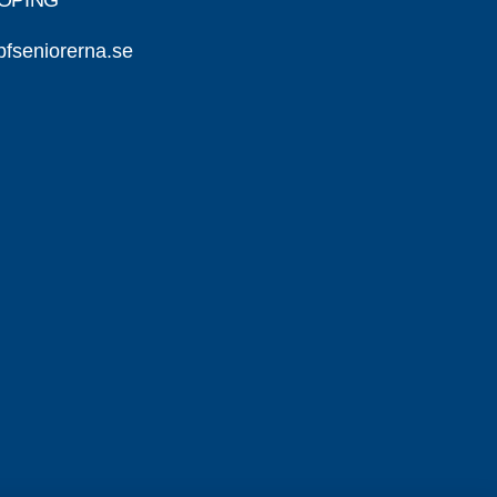
KÖPING
pfseniorerna.se