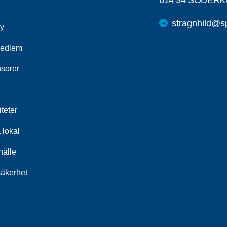
614 34 SÖDER
stragnhild@s
cy
medlem
sorer
iteter
 lokal
älle
säkerhet