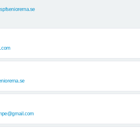
@spfseniorerna.se
k.com
niorerna.se
mpe@gmail.com