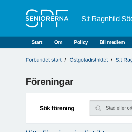
Till övergripande innehåll
S:t Ragnhild Sö
Start
Om
Policy
Bli medlem
Du
Förbundet start
Östgötadistriktet
S:t Ra
är
här:
Föreningar
Sök förening