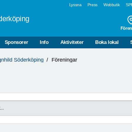
Lyssna
Press
Webbutik
SPF
derköping
Fören
Sponsorer
Info
Aktiviteter
Boka lokal
gnhild Söderköping
Föreningar