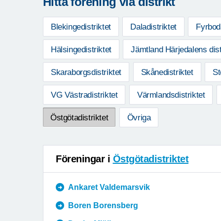
Hitta förening via distrikt
Blekingedistriktet
Daladistriktet
Fyrboda
Hälsingedistriktet
Jämtland Härjedalens dist
Skaraborgsdistriktet
Skånedistriktet
St
VG Västradistriktet
Värmlandsdistriktet
Östgötadistriktet
Övriga
Föreningar i
Östgötadistriktet
Ankaret Valdemarsvik
Boren Borensberg