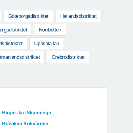
Göteborgsdistriktet
Hallandsdistriktet
rgsdistriktet
Norrbotten
sdistriktet
Uppsala län
tmanlandsdistriktet
Örebrodistriktet
Birger Jarl Skänninge
Bråviken Kolmården