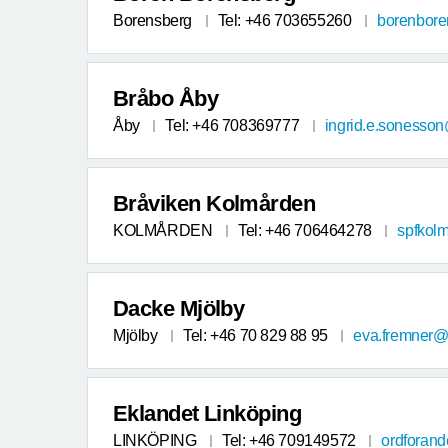
Borensberg
Tel: +46 703655260
borenbore
Bråbo Åby
Åby
Tel: +46 708369777
ingrid.e.sonesso
Bråviken Kolmården
KOLMÅRDEN
Tel: +46 706464278
spfkol
Dacke Mjölby
Mjölby
Tel: +46 70 829 88 95
eva.fremner@
Eklandet Linköping
LINKÖPING
Tel: +46 709149572
ordforan