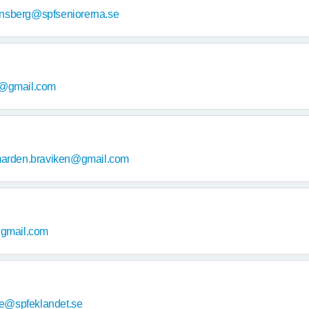
nsberg@spfseniorerna.se
n@gmail.com
marden.braviken@gmail.com
gmail.com
de@spfeklandet.se