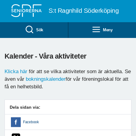
Till övergripande innehåll
S:t Ragnhild Söderköping
Sök
Meny
Kalender - Våra aktiviteter
Klicka här
för att se vilka aktiviteter som är aktuella. Se
även vår
bokningskalender
för vår föreningslokal för att
få en helhetsbild.
Dela sidan via:
Facebook