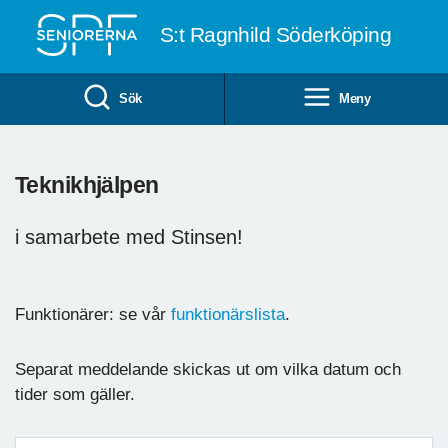
Till övergripande innehåll
S:t Ragnhild Söderköping
Sök
Meny
Teknikhjälpen
i samarbete med Stinsen!
Funktionärer: se vår
funktionärslista
.
Separat meddelande skickas ut om vilka datum och
tider som gäller.