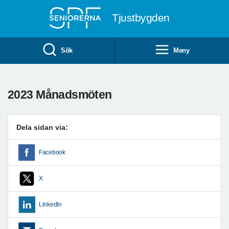
Till övergripande innehåll
Tjustbygden
Sök
Meny
2023 Månadsmöten
Dela sidan via:
Facebook
X
LinkedIn