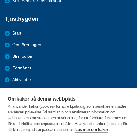
SPF Seniorernas intranät
Tjustbygden
Start
Om föreningen
Bli medlem
Förmåner
Aktiviteter
Bildgalleri
Om kakor på denna webbplats
Nyheter
Vi använder kakor (cookies) för att erbjuda dig som besökare en bättre
användarupplevelse. Vi samlar in och analyserar information om
Årsmöte 2024
webbplatsens prestanda och användning, för att förbättra funktioner och
för att förbättra och anpassa innehållet. Vi använder kakor (cookies) för
att kunna erbjuda anpassade annonser.
Läs mer om kakor
C/o:Göran Svensson