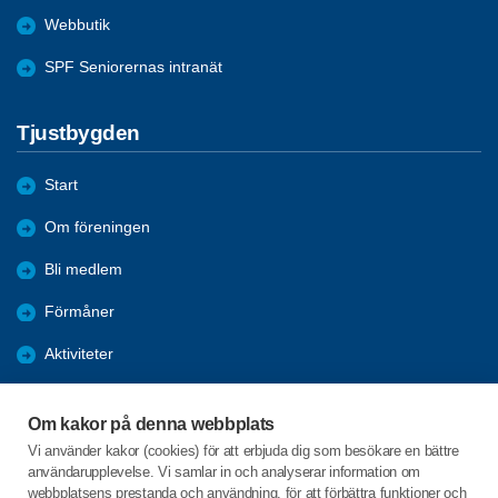
Webbutik
SPF Seniorernas intranät
Tjustbygden
Start
Om föreningen
Bli medlem
Förmåner
Aktiviteter
Bildgalleri
Om kakor på denna webbplats
Nyheter
Vi använder kakor (cookies) för att erbjuda dig som besökare en bättre
användarupplevelse. Vi samlar in och analyserar information om
Årsmöte 2024
webbplatsens prestanda och användning, för att förbättra funktioner och