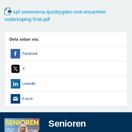
spf-seniorerna-tjustbygden-mot-ensamhet-
soderkoping final.pdf
Dela sidan via:
Facebook
X
LinkedIn
E-post
Senioren