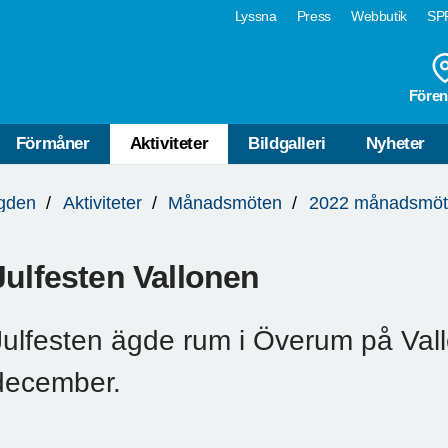
Lyssna
Press
Webbutik
SPF
Fören
Förmåner
Aktiviteter
Bildgalleri
Nyheter
ygden
Aktiviteter
Månadsmöten
2022 månadsmö
Julfesten Vallonen
Julfesten ägde rum i Överum på Va
december.