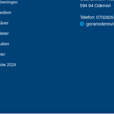
öreningen
594 94 Odensvi
medlem
Telefon:
0702826
åner
goranodensv
iteter
alleri
ter
öte 2024