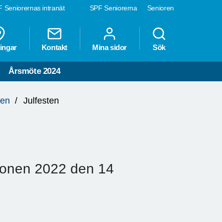
 Seniorernas intranät
SPF Seniorerna
Senioren
ingar
Kontakt
Mina sidor
Sök
Årsmöte 2024
ten
Julfesten
llonen 2022 den 14