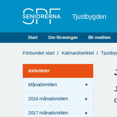
Till övergripande innehåll
Tjustbygden
Start
Om föreningen
Bli medlem
Du
Förbundet start
Kalmardistriktet
Tjustb
är
här:
Aktiviteter
Månadsmöten
2016 månadsmöten
2017 månadsmöten