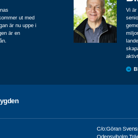
rnas
Vi är
 kommer ut med
senio
gan är nu uppe i
geme
gen är en
miljo
ån.
lande
skapa
aktiv
B
bygden
C/o:Göran Svens
Odensviholm Träd