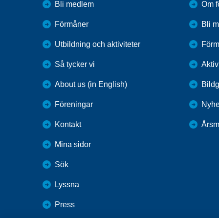
Bli medlem
Om f
Förmåner
Bli 
Utbildning och aktiviteter
Förm
Så tycker vi
Aktiv
About us (in English)
Bildg
Föreningar
Nyhe
Kontakt
Årsm
Mina sidor
Sök
Lyssna
Press