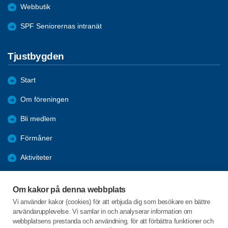
Webbutik
SPF Seniorernas intranät
Tjustbygden
Start
Om föreningen
Bli medlem
Förmåner
Aktiviteter
Bildgalleri
Om kakor på denna webbplats
Nyheter
Vi använder kakor (cookies) för att erbjuda dig som besökare en bättre
användarupplevelse. Vi samlar in och analyserar information om
Årsmöte 2024
webbplatsens prestanda och användning, för att förbättra funktioner och