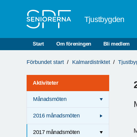
Till övergripande innehåll
Tjustbygden
Start
Om föreningen
Bli medlem
Du
Förbundet start
Kalmardistriktet
Tjustb
är
här:
Aktiviteter
Månadsmöten
2016 månadsmöten
M
2017 månadsmöten