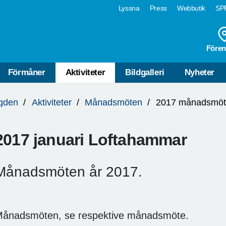
Lyssna
Press
Webbutik
SPF
Fören
Förmåner
Aktiviteter
Bildgalleri
Nyheter
ygden
Aktiviteter
Månadsmöten
2017 månadsmö
2017 januari Loftahammar
Månadsmöten år 2017.
ånadsmöten, se respektive månadsmöte.