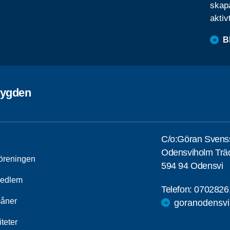
skapa
aktiv
B
bygden
C/o:Göran Svens
Odensviholm Träd
öreningen
594 94 Odensvi
medlem
Telefon:
0702826
åner
goranodensv
iteter