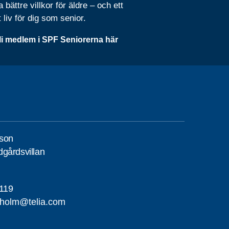
 bättre villkor för äldre – och ett
t liv för dig som senior.
li medlem i SPF Seniorerna här
son
gårdsvillan
119
iholm@telia.com