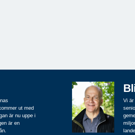
Bl
rnas
Vi är
 kommer ut med
senio
gan är nu uppe i
geme
gen är en
miljo
ån.
lande