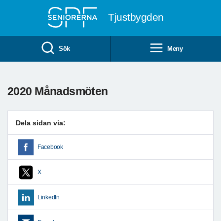
Till övergripande innehåll
Tjustbygden
Sök
Meny
2020 Månadsmöten
Dela sidan via:
Facebook
X
LinkedIn