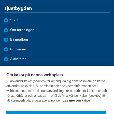
Tjustbygden
Start
Om föreningen
Bli medlem
Förmåner
Aktiviteter
Bildgalleri
Om kakor på denna webbplats
Nyheter
Vi använder kakor (cookies) för att erbjuda dig som besökare en bättre
användarupplevelse. Vi samlar in och analyserar information om
Årsmöte 2024
webbplatsens prestanda och användning, för att förbättra funktioner och
för att förbättra och anpassa innehållet. Vi använder kakor (cookies) för
att kunna erbjuda anpassade annonser.
Läs mer om kakor
C/o:Göran Svensson
Odensviholm Trädgårdsvillan