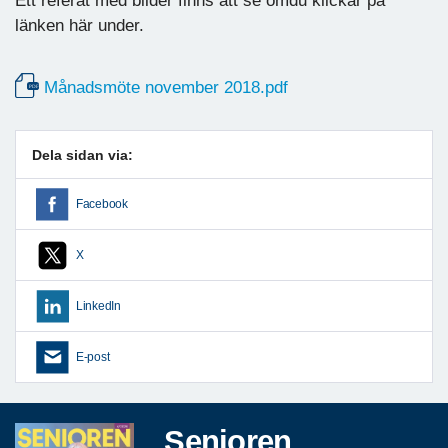
Ett referat med bilder finns att se omdu klickar på
länken här under.
Månadsmöte november 2018.pdf
Dela sidan via:
Facebook
X
LinkedIn
E-post
Senioren