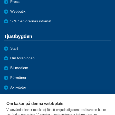
Press
Webbutik
SPF Seniorernas intranät
Tjustbygden
Start
Om föreningen
Bli medlem
Förmåner
Aktiviteter
Bildgalleri
Om kakor på denna webbplats
Nyheter
Vi använder kakor (cookies) för att erbjuda dig som besökare en bättre
användarupplevelse. Vi samlar in och analyserar information om