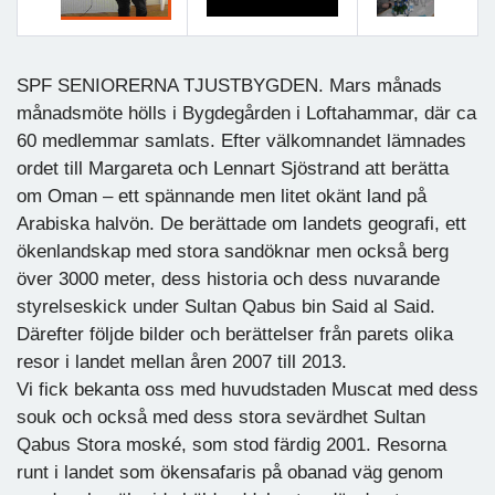
Föregående
Nästa
SPF SENIORERNA TJUSTBYGDEN. Mars månads
månadsmöte hölls i Bygdegården i Loftahammar, där ca
60 medlemmar samlats. Efter välkomnandet lämnades
ordet till Margareta och Lennart Sjöstrand att berätta
om Oman – ett spännande men litet okänt land på
Arabiska halvön. De berättade om landets geografi, ett
ökenlandskap med stora sandöknar men också berg
över 3000 meter, dess historia och dess nuvarande
styrelseskick under Sultan Qabus bin Said al Said.
Därefter följde bilder och berättelser från parets olika
resor i landet mellan åren 2007 till 2013.
Vi fick bekanta oss med huvudstaden Muscat med dess
souk och också med dess stora sevärdhet Sultan
Qabus Stora moské, som stod färdig 2001. Resorna
runt i landet som ökensafaris på obanad väg genom