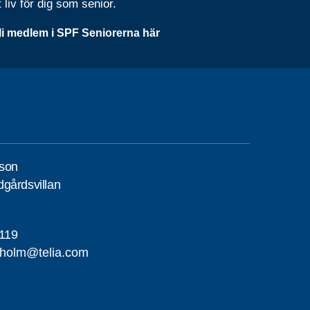
t liv för dig som senior.
li medlem i SPF Seniorerna här
son
gårdsvillan
119
iholm@telia.com