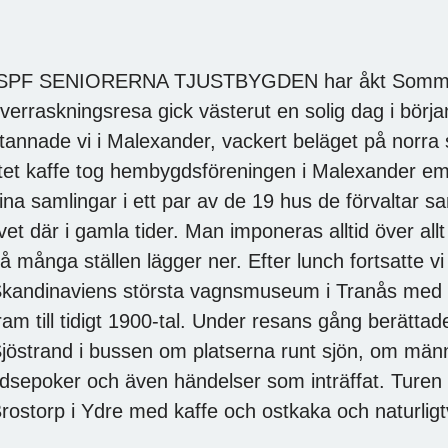
SPF SENIORERNA TJUSTBYGDEN har åkt Sommen
verraskningsresa gick västerut en solig dag i bör
tannade vi i Malexander, vackert beläget på norr
itet kaffe tog hembygdsföreningen i Malexander em
ina samlingar i ett par av de 19 hus de förvaltar
ivet där i gamla tider. Man imponeras alltid över allt
å många ställen lägger ner. Efter lunch fortsatte vi 
kandinaviens största vagnsmuseum i Tranås med v
ram till tidigt 1900-tal. Under resans gång berätt
jöstrand i bussen om platserna runt sjön, om männ
idsepoker och även händelser som inträffat. Turen
rostorp i Ydre med kaffe och ostkaka och naturligtvi