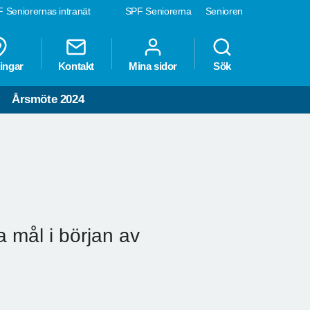
 Seniorernas intranät
SPF Seniorerna
Senioren
ingar
Kontakt
Mina sidor
Sök
Årsmöte 2024
 mål i början av