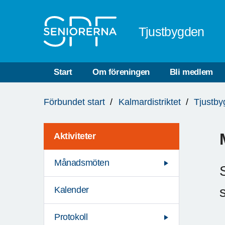
Till övergripande innehåll
Tjustbygden
Start
Om föreningen
Bli medlem
Du
Förbundet start
Kalmardistriktet
Tjustb
är
här:
Aktiviteter
Månadsmöten
Kalender
Protokoll