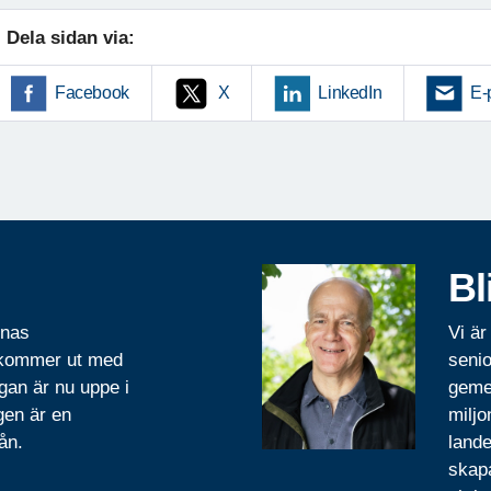
Dela sidan via:
Facebook
X
LinkedIn
E-
Bl
rnas
Vi är
 kommer ut med
senio
gan är nu uppe i
geme
gen är en
miljo
ån.
lande
skapa