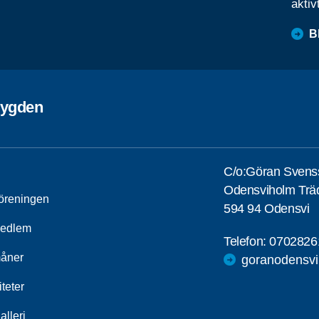
aktiv
B
bygden
C/o:Göran Svens
Odensviholm Träd
öreningen
594 94 Odensvi
medlem
Telefon:
0702826
åner
goranodensv
iteter
alleri