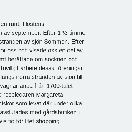
 runt. Höstens
jan av september. Efter 1 ½ timme
a stranden av sjön Sommen. Efter
ot oss och visade oss en del av
 samt berättade om socknen och
 frivilligt arbete dessa föreningar
längs norra stranden av sjön till
agnar ända från 1700-talet
ade reseledaren Margareta
iskor som levat där under olika
 avslutades med gårdsbutiken i
s tid för litet shopping.