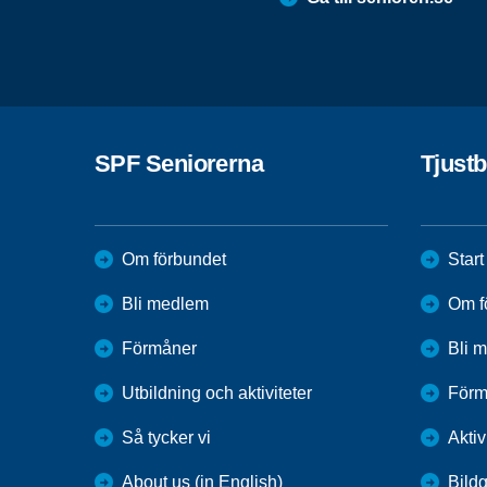
SPF Seniorerna
Tjust
Om förbundet
Start
Bli medlem
Om f
Förmåner
Bli 
Utbildning och aktiviteter
Förm
Så tycker vi
Aktiv
About us (in English)
Bildg