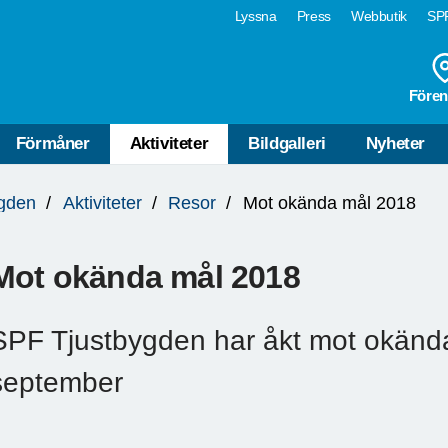
Lyssna
Press
Webbutik
SPF
Fören
Förmåner
Aktiviteter
Bildgalleri
Nyheter
ygden
Aktiviteter
Resor
Mot okända mål 2018
Mot okända mål 2018
SPF Tjustbygden har åkt mot okända
september