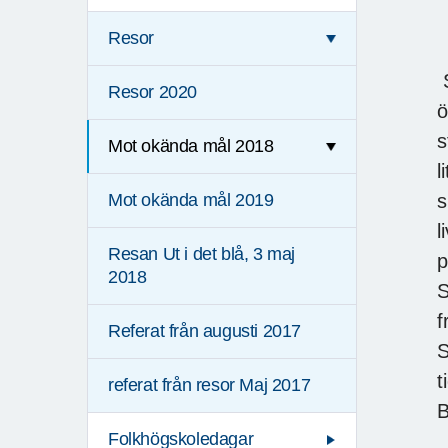
Resor
Resor 2020
ö
s
Mot okända mål 2018
l
s
Mot okända mål 2019
l
Resan Ut i det blå, 3 maj
p
2018
S
f
Referat från augusti 2017
S
t
referat från resor Maj 2017
B
Folkhögskoledagar